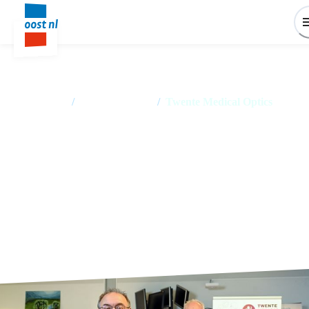
Home
/
Succesverhalen
/
Twente Medical Optics
Borstkankerpatiënten gebaat bij
uitvinding van Twente Medical
Optics