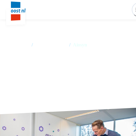
Home
/
Succesverhalen
/
Aiosyn
Kankerdiagnoses sneller en bete
met slimme software van Aiosyn