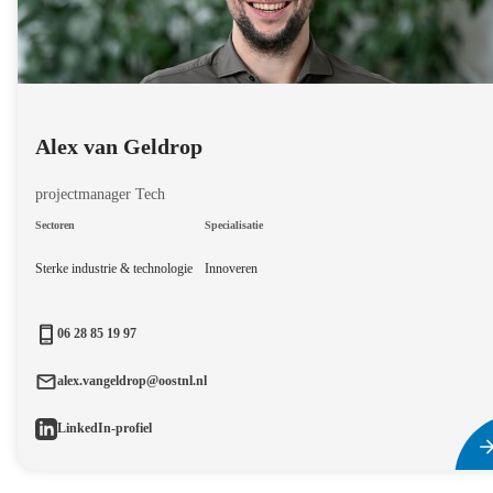
Alex van Geldrop
projectmanager Tech
Sectoren
Specialisatie
Sterke industrie & technologie
Innoveren
06 28 85 19 97
alex.vangeldrop@oostnl.nl
LinkedIn-profiel