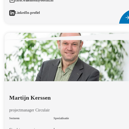
chris.willemsen@oostnl.nl
LinkedIn-profiel
Martijn Kerssen
projectmanager Circulair
Sectoren
Specialisatie