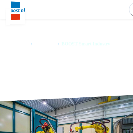
Home
/
Producten
/
BOOST Smart Industry
BOOST Smart Industry