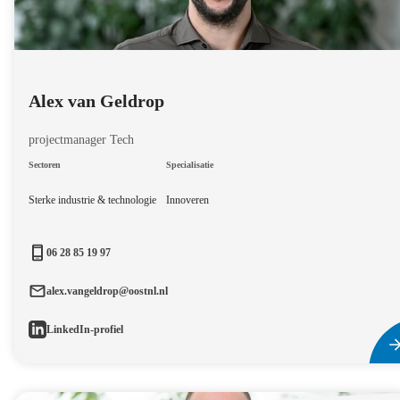
Alex van Geldrop
projectmanager Tech
Sectoren
Specialisatie
Sterke industrie & technologie
Innoveren
06 28 85 19 97
alex.vangeldrop@oostnl.nl
LinkedIn-profiel