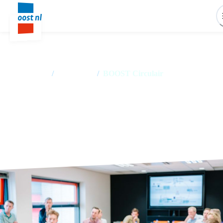
Home
/
Producten
/
BOOST Circulair
BOOST Circulair