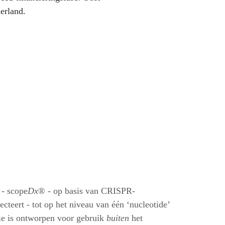
erland.
 - scope
Dx
® - op basis van CRISPR-
ecteert - tot op het niveau van één ‘nucleotide’
ie is ontworpen voor gebruik
buiten
het