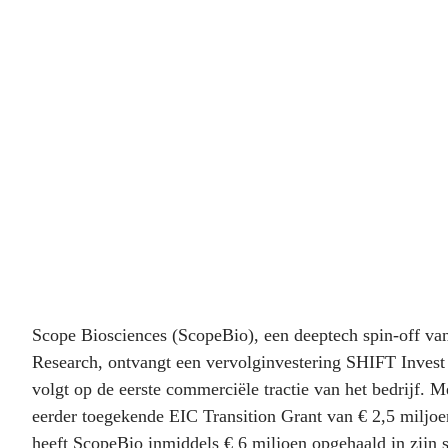
diagnostiekplatform
verder op te schalen
Scope Biosciences (ScopeBio), een deeptech spin-off v
Research, ontvangt een vervolginvestering SHIFT Invest
volgt op de eerste commerciële tractie van het bedrijf. M
eerder toegekende EIC Transition Grant van € 2,5 miljoe
heeft ScopeBio inmiddels € 6 miljoen opgehaald in zijn s