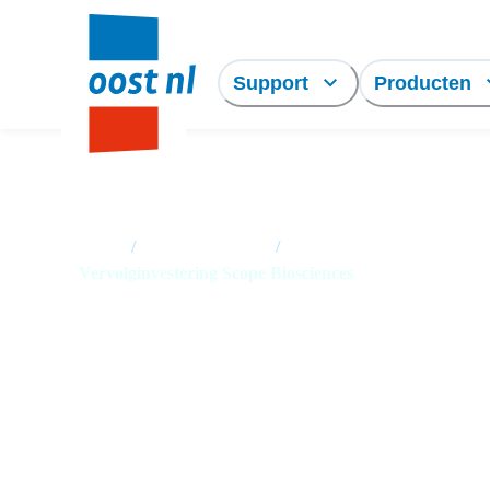
Support
Producten
Home
/
Nieuwsoverzicht
/
Vervolginvestering Scope Biosciences
Scope Biosciences ha
vervolginvestering o
om CRISPR-