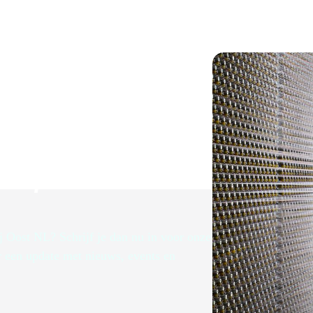
brief
ij Oost NL? Schrijf je dan nu in voor onze
r een update met nieuws, events en