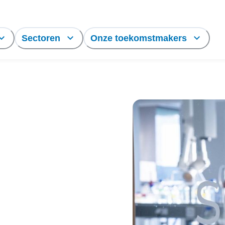
Sectoren
Onze toekomstmakers
alt
p