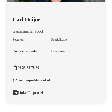
Carl Heijne
teammanager Food
Sectoren
Specialisatie
Duurzame voeding
Investeren
06 23 68 78 60
carl.heijne@oostnl.nl
LinkedIn-profiel