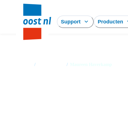
Support
Producten
Home
/
Medewerkers
/
Maureen Haverkamp
Maureen Haverkam