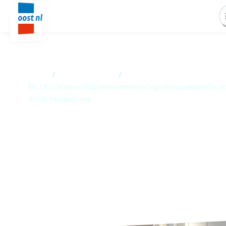
Home
/
Nieuwsoverzicht
/
BLOG | Vrouwelijk ondernemerschap: het potentieel is er
nu de toegang nog
BLOG | Vrouwelijk
ondernemerschap: het potentieel
is er, nu de toegang nog