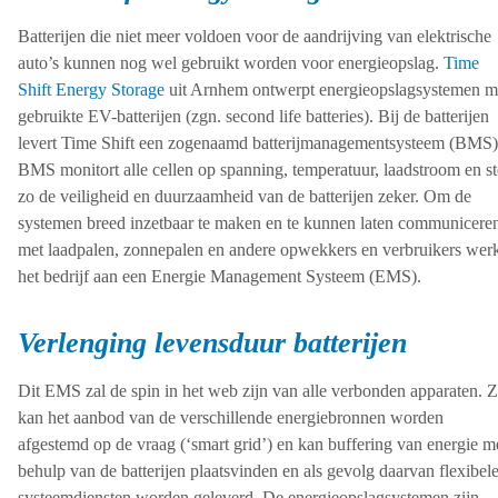
Batterijen die niet meer voldoen voor de aandrijving van elektrische
auto’s kunnen nog wel gebruikt worden voor energieopslag.
Time
Shift Energy Storage
uit Arnhem ontwerpt energieopslagsystemen m
gebruikte EV-batterijen (zgn. second life batteries). Bij de batterijen
levert Time Shift een zogenaamd batterijmanagementsysteem (BMS)
BMS monitort alle cellen op spanning, temperatuur, laadstroom en st
zo de veiligheid en duurzaamheid van de batterijen zeker. Om de
systemen breed inzetbaar te maken en te kunnen laten communicere
met laadpalen, zonnepalen en andere opwekkers en verbruikers wer
het bedrijf aan een Energie Management Systeem (EMS).
Verlenging levensduur batterijen
Dit EMS zal de spin in het web zijn van alle verbonden apparaten. 
kan het aanbod van de verschillende energiebronnen worden
afgestemd op de vraag (‘smart grid’) en kan buffering van energie m
behulp van de batterijen plaatsvinden en als gevolg daarvan flexibel
systeemdiensten worden geleverd. De energieopslagsystemen zijn