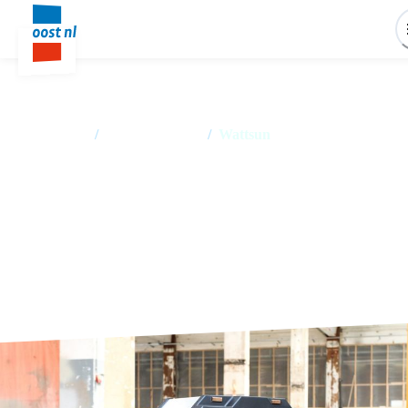
Home
/
Succesverhalen
/
Wattsun
Wattsun werkt aan duurzame
oplossingen voor energieopslag