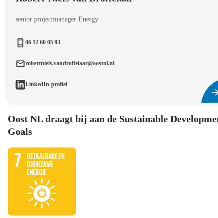
senior projectmanager Energy
06 12 60 05 93
robertniels.vandroffelaar@oostnl.nl
LinkedIn-profiel
Oost NL draagt bij aan de Sustainable Developme
Goals