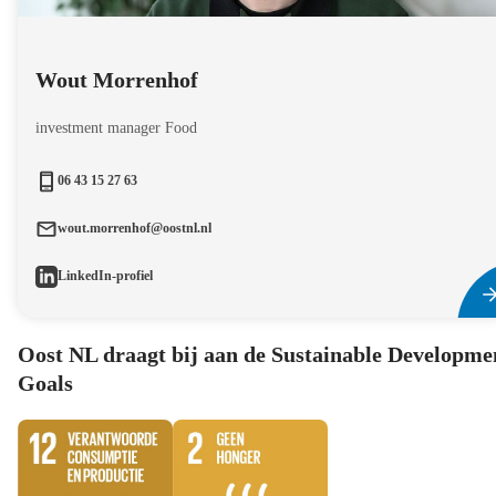
Wout Morrenhof
investment manager Food
06 43 15 27 63
wout.morrenhof@oostnl.nl
LinkedIn-profiel
Oost NL draagt bij aan de Sustainable Developme
Goals