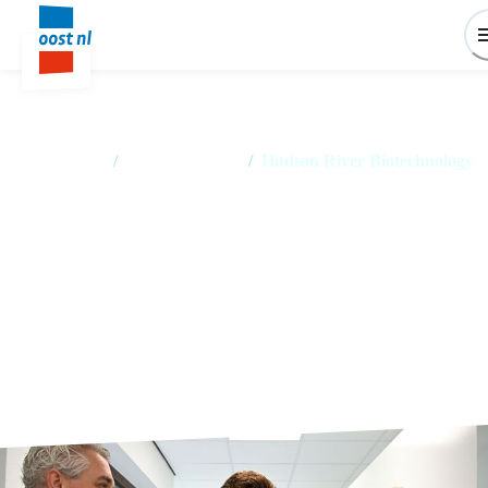
Home
/
Succesverhalen
/
Hudson River Biotechnology
Duurzame landbouw in
stroomversnelling door nieuwe
veredelingstechnieken