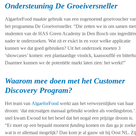
Ondersteuning De Groeiversneller
AlgaeforFood maakte gebruik van een zogenoemd groeivoucher va
het programma De Groeiversneller. “Die zetten we in om samen met
studenten van de HAS Green Academy in Den Bosch ons ingrediën
nader te onderzoeken. Wat zit er exáct in en voor welke applicatie
kunnen we dat goed gebruiken? Uit het onderzoek moeten 3
‘showcases’ komen: een plantaardige visstick, kaassoufflé en bitterba
Daarmee kunnen we de potentiële markt laten zien: het werkt!”
Waarom mee doen met het Customer
Discovery Program?
Het team van
AlgaeforFood
werkt aan het verwezenlijken van haar
droom: ‘dat microalgen massaal gebruikt worden als voedingsbron.’
snel kwam Ewoud tot het besef dat het nogal een prijzige droom is.
“Er moet op een bepaald moment
funding
komen en dan ga je zoeke
wat is er allemaal mogelijk? Dan kom je al gauw uit bij Oost NL. Zi