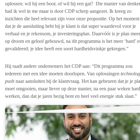
oplossen: wil hij een boor, of wil hij een gat? Die manier van denke
had ik wel in me maar is door CDP scherp aangezet. Ik kreeg zo
inzichten die heel relevant zijn voor onze propositie. Op het moment
dat je de aansluiting hebt bij je klant is dat super waardevol voor je
verhaal en je rekensom, je investeringsplan. Daarvóór is je plan mee
op droom en geloof gebouwd, na dit programma is het meer ‘hard’ e
gevalideerd; je idee heeft een soort hardheidsvinkje gekregen.”
Hij raadt andere ondernemers het CDP aan: “Dit programma zou
iedereen met een idee moeten doorlopen. Van oplossingen
technolog
push
naar aansluiten bij de klantvraag. Het kan gebeuren dat je je pl
moet omgooien, maar liever op deze manier, na een paar weken har
werken, dan dat je jaren bezig bent en heel veel energie stuk slaat.”