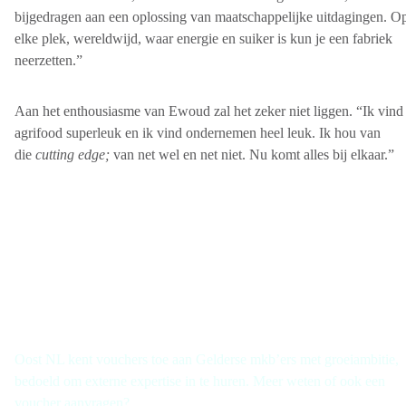
bijgedragen aan een oplossing van maatschappelijke uitdagingen. O
elke plek, wereldwijd, waar energie en suiker is kun je een fabriek
neerzetten.”
Aan het enthousiasme van Ewoud zal het zeker niet liggen. “Ik vind
agrifood superleuk en ik vind ondernemen heel leuk. Ik hou van
die
cutting edge;
van net wel en net niet. Nu komt alles bij elkaar.”
Groei door met De Groeiversneller
Oost NL kent vouchers toe aan Gelderse mkb’ers met groeiambitie,
bedoeld om externe expertise in te huren. Meer weten of ook een
voucher aanvragen?