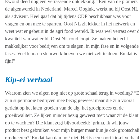
Ewoud deed nog een verrassende ontdekking: “Een van de pioniers 
de algenwereld in Nederland, Marcel Oogink, werkt nu bij Oost NL
als adviseur. Heel gaaf dat hij tijdens CDP beschikbaar was voor
vragen en om mee te sparren. Oost NL zit lekker in het netwerk en
weet wat er gebeurt in de agri food wereld. Ik was wel verrast over 
kwaliteit van wat er bij Oost NL rond loopt. Ze maken het echt
makkelijker voor bedrijven om te slagen, in mijn fase en in volgende
fases. Veel leur- en sleurwerk hoeven we niet zelf te doen. En dat is
fijn!”
Kip-ei verhaal
Waarom zien we algen nog niet op grote schaal terug in voeding? “E
zijn supermooie bedrijven mee bezig geweest maar die zijn vooral
gericht op het laten groeien van de alg, het groeiproces en de
groeikwaliteit. Ze lijken minder bezig geweest met: waar zit de klant
op te wachten? Die klant zegt bijvoorbeeld: ‘prima, ik wil jouw
product best gebruiken voor mijn burger maar kun je ook grootschal
produceren?’ En dat kan dan nog niet. Het is een soort kip-ei verhaal