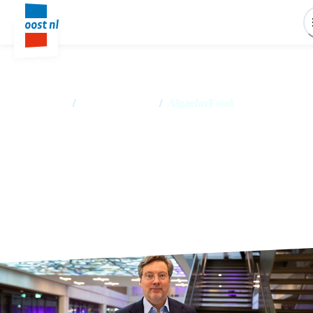
Home
/
Succesverhalen
/
AlgaeforFood
Algen ‘mooie oplossing’ voor
maatschappelijke vraagstukken