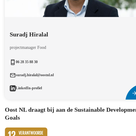
Suradj Hiralal
projectmanager Food
06 28 35 88 30
suradj.hiralal@oostnl.nl
LinkedIn-profiel
Oost NL draagt bij aan de Sustainable Developme
Goals