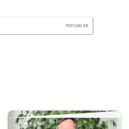
|
PDF
180 KB