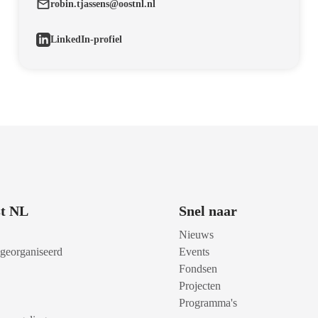
robin.tjassens@oostnl.nl
LinkedIn-profiel
t NL
Snel naar
Nieuws
 georganiseerd
Events
Fondsen
Projecten
Programma's