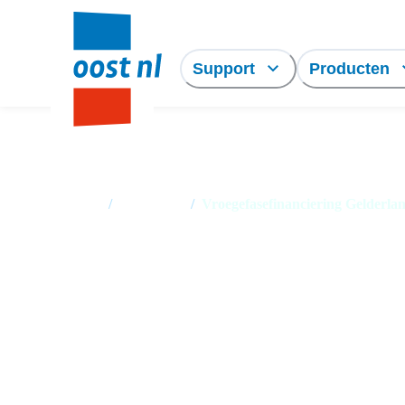
Support
Producten
Home
/
Producten
/
Vroegefasefinanciering Gelderla
Vroegefasefinancier
Gelderland