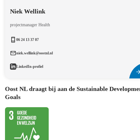
Niek Wellink
projectmanager Health
06 24 13 37 07
niek.wellink@oostnl.nl
LinkedIn-profiel
Oost NL draagt bij aan de Sustainable Developme
Goals