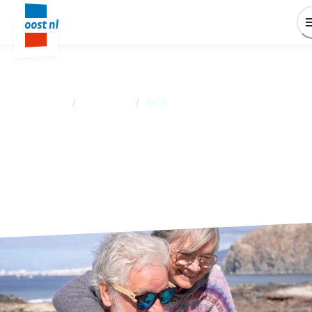
Home
/
Producten
/
ACE
ACE