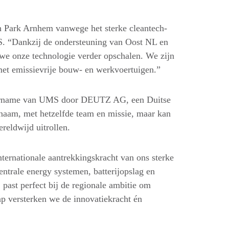
 Park Arnhem vanwege het sterke cleantech-
. “Dankzij de ondersteuning van Oost NL en
e onze technologie verder opschalen. We zijn
et emissievrije bouw- en werkvoertuigen.”
vername van UMS door DEUTZ AG, een Duitse
 naam, met hetzelfde team en missie, maar kan
eldwijd uitrollen.
ernationale aantrekkingskracht van ons sterke
ntrale energy systemen, batterijopslag en
ast perfect bij de regionale ambitie om
ap versterken we de innovatiekracht én