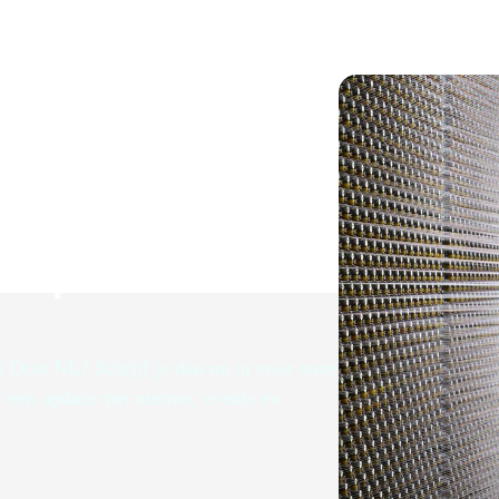
brief
ij Oost NL? Schrijf je dan nu in voor onze
r een update met nieuws, events en