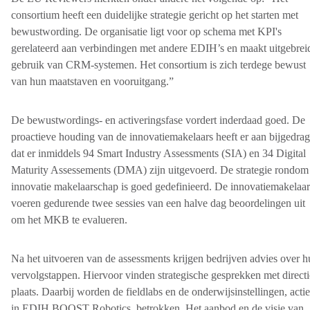
consortium heeft een duidelijke strategie gericht op het starten met
bewustwording. De organisatie ligt voor op schema met KPI's
gerelateerd aan verbindingen met andere EDIH’s en maakt uitgebrei
gebruik van CRM-systemen. Het consortium is zich terdege bewust
van hun maatstaven en vooruitgang.”
De bewustwordings- en activeringsfase vordert inderdaad goed. De
proactieve houding van de innovatiemakelaars heeft er aan bijgedra
dat er inmiddels 94 Smart Industry Assessments (SIA) en 34 Digital
Maturity Assessements (DMA) zijn uitgevoerd. De strategie rondom
innovatie makelaarschap is goed gedefinieerd. De innovatiemakelaar
voeren gedurende twee sessies van een halve dag beoordelingen uit
om het MKB te evalueren.
Na het uitvoeren van de assessments krijgen bedrijven advies over 
vervolgstappen. Hiervoor vinden strategische gesprekken met directi
plaats. Daarbij worden de fieldlabs en de onderwijsinstellingen, actie
in EDIH BOOST Robotics, betrokken. Het aanbod en de visie van