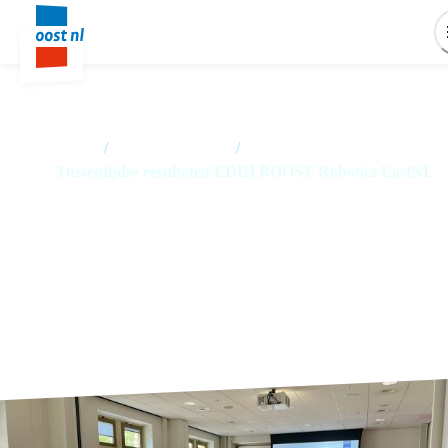
Home
/
Nieuwsoverzicht
/
Tussentijdse resultaten EDIH BOOST Robotics EastNL
Tussentijdse resultaten EDIH
BOOST Robotics EastNL