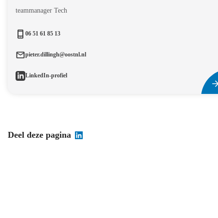
teammanager Tech
06 51 61 85 13
pieter.dillingh@oostnl.nl
LinkedIn-profiel
Deel deze pagina
Blijf op de hoogte van Oost NL