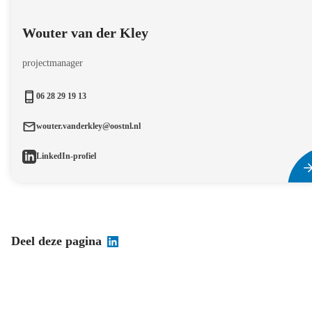
Wouter van der Kley
projectmanager
06 28 29 19 13
wouter.vanderkley@oostnl.nl
LinkedIn-profiel
Deel deze pagina