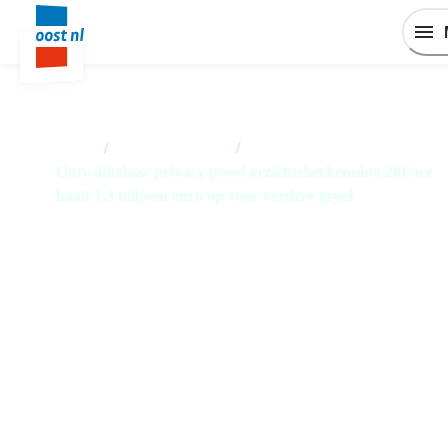
Home
/
Nieuwsoverzicht
/
Ontwikkelaar privacy proof gezichtsherkenning 20Face
haalt 1,3 miljoen euro op voor verdere groei
Ontwikkelaar privacy proof
gezichtsherkenning 20Face haal
1,3 miljoen euro op voor verdere
groei