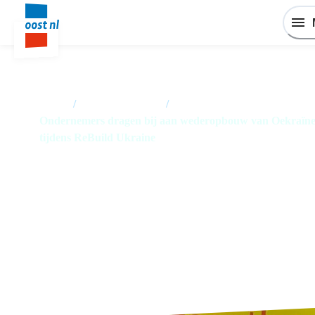
Home
/
Nieuwsoverzicht
/
Ondernemers dragen bij aan wederopbouw van Oekraïn
tijdens ReBuild Ukraine
Ondernemers dragen bij aan
wederopbouw van Oekraïne
tijdens ReBuild Ukraine