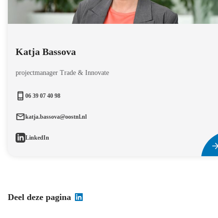
Katja Bassova
projectmanager Trade & Innovate
06 39 07 40 98
katja.bassova@oostnl.nl
LinkedIn
Deel deze pagina