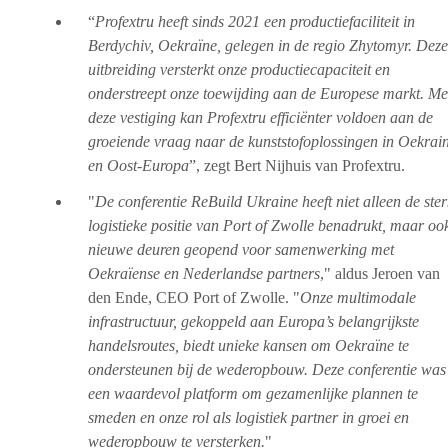
“
Profextru heeft sinds 2021 een productiefaciliteit in
Berdychiv, Oekraïne, gelegen in de regio Zhytomyr. Deze
uitbreiding versterkt onze productiecapaciteit en
onderstreept onze toewijding aan de Europese markt. Me
deze vestiging kan Profextru efficiënter voldoen aan de
groeiende vraag naar de kunststofoplossingen in Oekrai
en Oost-Europa
”, zegt Bert Nijhuis van Profextru.
"
De conferentie ReBuild Ukraine heeft niet alleen de ste
logistieke positie van Port of Zwolle benadrukt, maar oo
nieuwe deuren geopend voor samenwerking met
Oekraïense en Nederlandse partners
," aldus Jeroen van
den Ende, CEO Port of Zwolle. "
Onze multimodale
infrastructuur, gekoppeld aan Europa’s belangrijkste
handelsroutes, biedt unieke kansen om Oekraïne te
ondersteunen bij de wederopbouw. Deze conferentie was
een waardevol platform om gezamenlijke plannen te
smeden en onze rol als logistiek partner in groei en
wederopbouw te versterken.
"