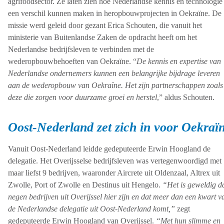
agrifoodsector. Ze laten zien hoe Nederlandse kennis en technologie
een verschil kunnen maken in heropbouwprojecten in Oekraïne. De
missie werd geleid door gezant Erica Schouten, die vanuit het
ministerie van Buitenlandse Zaken de opdracht heeft om het
Nederlandse bedrijfsleven te verbinden met de
wederopbouwbehoeften van Oekraïne. “
De kennis en expertise van
Nederlandse ondernemers kunnen een belangrijke bijdrage leveren
aan de wederopbouw van Oekraïne. Het zijn partnerschappen zoals
deze die zorgen voor duurzame groei en herstel
,” aldus Schouten.
Oost-Nederland zet zich in voor Oekraï
Vanuit Oost-Nederland leidde gedeputeerde Erwin Hoogland de
delegatie. Het Overijsselse bedrijfsleven was vertegenwoordigd met
maar liefst 9 bedrijven, waaronder Aircrete uit Oldenzaal, Altrex uit
Zwolle, Port of Zwolle en Destinus uit Hengelo.
“Het is geweldig d
negen bedrijven uit Overijssel hier zijn en dat meer dan een kwart v
de Nederlandse delegatie uit Oost-Nederland komt,”
zegt
gedeputeerde Erwin Hoogland van Overijssel.
“Met hun slimme en