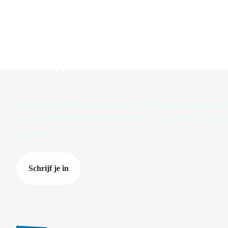
Schrijf je in voor de nieuws
Wil je op de hoogte blijven van de laatste ontwikkelinge
onze nieuwsbrief Ontwikkelingen. Je ontvangt 10 keer pe
vacatures.
Schrijf je in