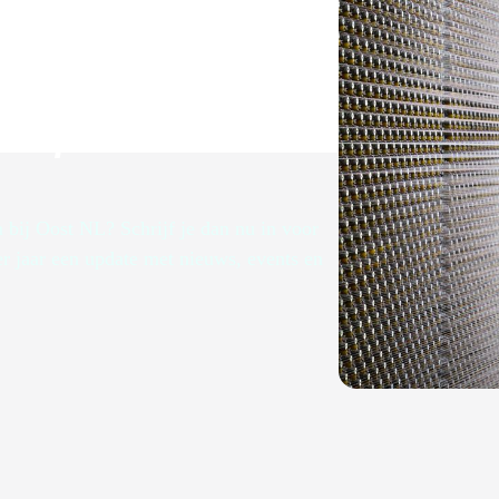
brief
n bij Oost NL? Schrijf je dan nu in voor
r jaar een update met nieuws, events en