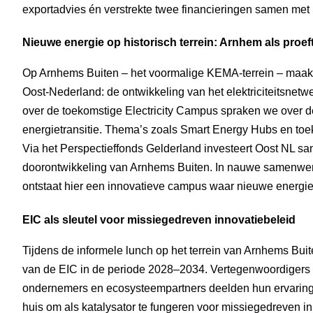
exportadvies én verstrekte twee financieringen samen met 
Nieuwe energie op historisch terrein: Arnhem als proeft
Op Arnhems Buiten – het voormalige KEMA-terrein – maakte
Oost-Nederland: de ontwikkeling van het elektriciteitsnetw
over de toekomstige Electricity Campus spraken we over de 
energietransitie. Thema’s zoals Smart Energy Hubs en to
Via het Perspectieffonds Gelderland investeert Oost NL sa
doorontwikkeling van Arnhems Buiten. In nauwe samenwe
ontstaat hier een innovatieve campus waar nieuwe energ
EIC als sleutel voor missiegedreven innovatiebeleid
Tijdens de informele lunch op het terrein van Arnhems Buit
van de EIC in de periode 2028–2034. Vertegenwoordigers v
ondernemers en ecosysteempartners deelden hun ervaringen
huis om als katalysator te fungeren voor missiegedreven inno