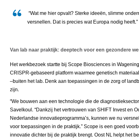
 “Wat me hier opvalt? Sterke ideeën, slimme ondernemers en een ecosysteem dat klaarstaat om te 
versnellen. Dat is precies wat Europa nodig heeft.” 
Van lab naar praktijk: deeptech voor een gezondere we
Het werkbezoek startte bij Scope Biosciences in Wagening
CRISPR-gebaseerd platform waarmee genetisch materiaal 
–buiten het lab. Denk aan toepassingen in de zorg of land
zijn. 
“We bouwen aan een technologie die de diagnostieksector f
Savelkoul. “Dankzij het vertrouwen van SHIFT Invest en O
Nederlandse innovatieprogramma’s, kunnen we nu versnel
voor toepassingen in de praktijk.” Scope is een goed voorb
innovatie dichter bij de praktijk brengt. Oost NL helpt het be