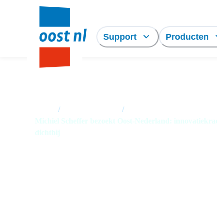
Support
Producten
Home
/
Nieuwsoverzicht
/
Michiel Scheffer bezoekt Oost-Nederland: innovatiekra
dichtbij
Michiel Scheffer
bezoekt Oost-