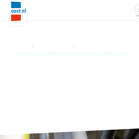
Home
/
Nieuwsoverzicht
/
kansen in de e-bike batterij-keten met CIRCO Track
Nieuwe kansen in de e-bike
batterij-keten met internationale
CIRCO Track