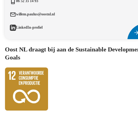
06 52 35 14 93
willem.paulus@oostnl.nl
LinkedIn-profiel
Oost NL draagt bij aan de Sustainable Developme
Goals