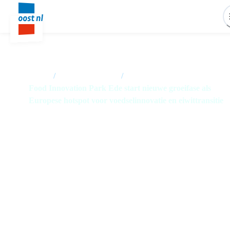
Home
/
Nieuwsoverzicht
/
Food Innovation Park Ede start nieuwe groeifase als
Europese hotspot voor voedselinnovatie en eiwittransitie
Food Innovation Park Ede start
nieuwe groeifase als Europese
hotspot voor voedselinnovatie en
eiwittransitie