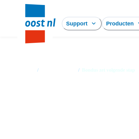
Support
Producten
Home
/
Nieuwsoverzicht
/
Bondus zet volgende stap
Bondus zet volgende
stap in groei met
nieuwe investering