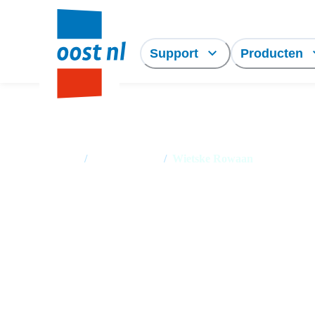
Support
Producten
Home
/
Medewerkers
/
Wietske Rowaan
Wietske Rowaan