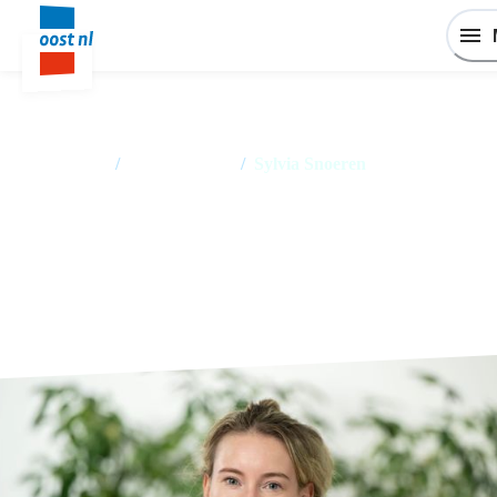
Home
/
Medewerkers
/
Sylvia Snoeren
Sylvia Snoeren