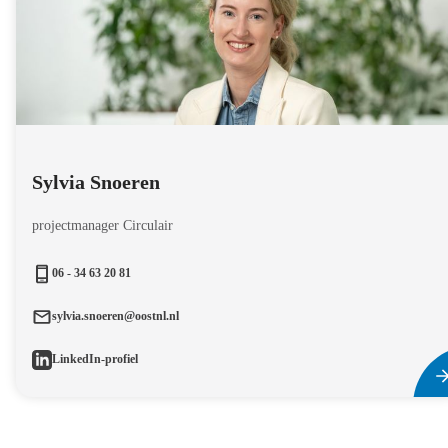
Sylvia Snoeren
projectmanager Circulair
06 - 34 63 20 81
sylvia.snoeren@oostnl.nl
LinkedIn-profiel