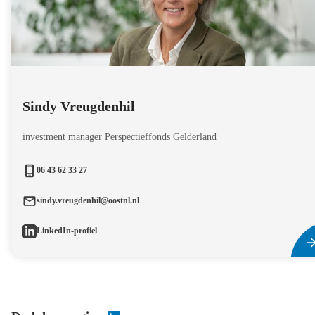
Sindy Vreugdenhil
investment manager Perspectieffonds Gelderland
06 43 62 33 27
sindy.vreugdenhil@oostnl.nl
LinkedIn-profiel