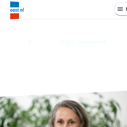
Home
/
Medewerkers
/
Sindy Vreugendenhil
Sindy Vreugdenhil