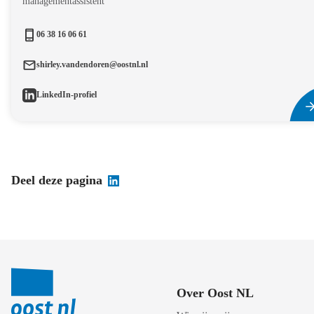
managementassistent
06 38 16 06 61
shirley.vandendoren@oostnl.nl
LinkedIn-profiel
Deel deze pagina
Over Oost NL