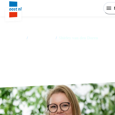
Home
/
Medewerkers
/
Shirley van den Doren
Shirley van den Doren