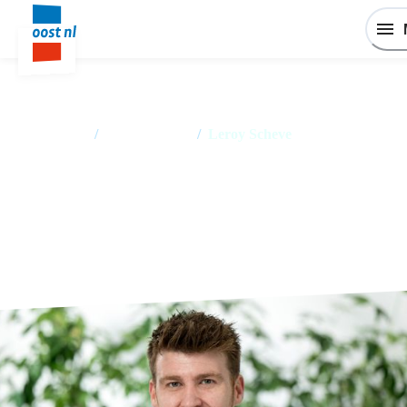
Home
/
Medewerkers
/
Leroy Scheve
Leroy Scheve