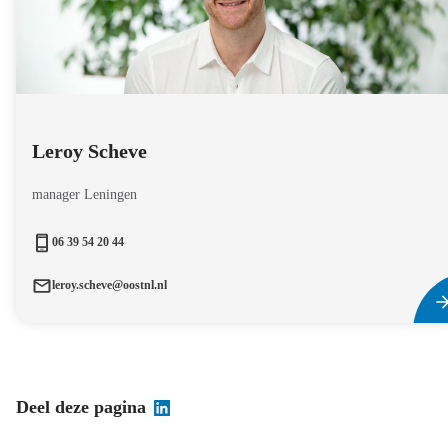
Leroy Scheve
manager Leningen
06 39 54 20 44
leroy.scheve@oostnl.nl
Deel deze pagina