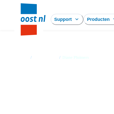
Support
Producten
Home
/
Medewerkers
/
Diane Pluimers
Diane Pluimers