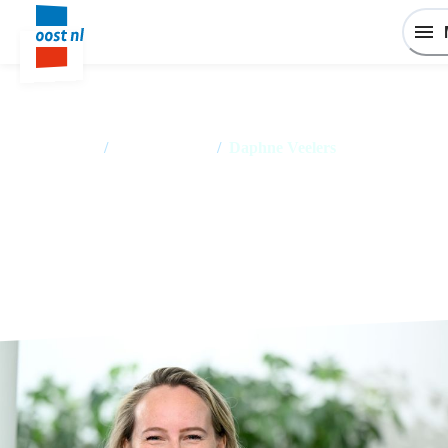
Home
/
Medewerkers
/
Daphne Veelers
Daphne Veelers