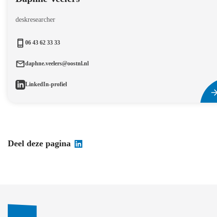
deskresearcher
06 43 62 33 33
daphne.veelers@oostnl.nl
LinkedIn-profiel
Deel deze pagina