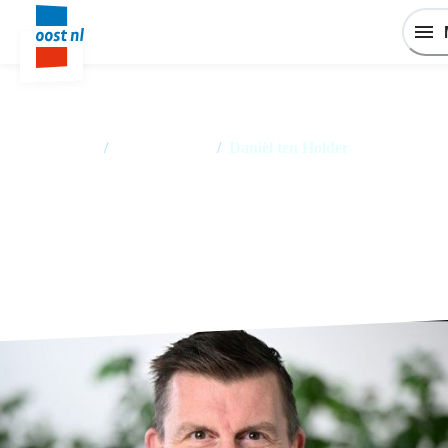
Home
/
Medewerkers
/
Daniël ten Holder
Daniël ten Holder