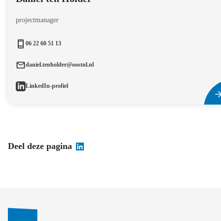
projectmanager
06 22 60 51 13
daniel.tenholder@oostnl.nl
LinkedIn-profiel
Deel deze pagina